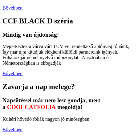
Bővebben
CCF BLACK D széria
Mindig van újdonság!
Megérkeztek a várva várt TÜV-vel rendelkező autóüveg fóliáink,
Így már újra kitudjuk elégíteni külföldi partnereink igényeit.
Fóliához jár német nyelvű műbizonylat. Ausztriában és
Németországban is elfogadják
Bővebben
Zavarja a nap melege?
Napsütéssel már nem lesz gondja, mert
a
COOLCATFOLIA
megoldja!
Kültéri hővédő fóliák nagyon jó minőségben
Bővebben