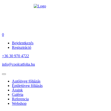
0
Bejelentkezés
Regisztráció
+36 30 970 4722
info@coolcatfolia.hu
Autóüveg fóliázás
Épületüveg fóliázás
Áraink
Galéria
Referencia
Webshop