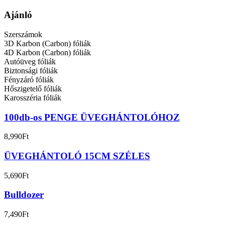
Ajánló
Szerszámok
3D Karbon (Carbon) fóliák
4D Karbon (Carbon) fóliák
Autóüveg fóliák
Biztonsági fóliák
Fényzáró fóliák
Hőszigetelő fóliák
Karosszéria fóliák
100db-os PENGE ÜVEGHÁNTOLÓHOZ
8,990
Ft
ÜVEGHÁNTOLÓ 15CM SZÉLES
5,690
Ft
Bulldozer
7,490
Ft