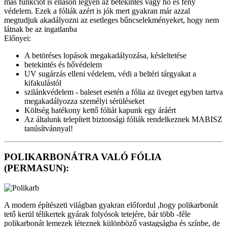
más funkciót is elláson legyen az betekintés vagy hő és fény
védelem. Ezek a fóliák azért is jók mert gyakran már azzal
megtudjuk akadályozni az esetleges bűncselekményeket, hogy nem
látnak be az ingatlanba
Előnyei:
A betöréses lopások megakadályozása, késleltetése
betekintés és hővédelem
UV sugárzás elleni védelem, védi a beltéri tárgyakat a
kifakulástól
szilánkvédelem - baleset esetén a fólia az üveget egyben tartva
megakadályozza személyi sérüléseket
Költség hatékony kettő fóliát kapunk egy áráért
Az általunk telepített biztonsági fóliák rendelkeznek MABISZ
tanúsítvánnyal!
POLIKARBONÁTRA VALÓ FÓLIA
(PERMASUN):
A modern építészeti világban gyakran előfordul ,hogy polikarbonát
tető kerül télikertek gyárak folyósok tetejére, bár több -féle
polikarbonát lemezek léteznek különböző vastagságba és színbe, de