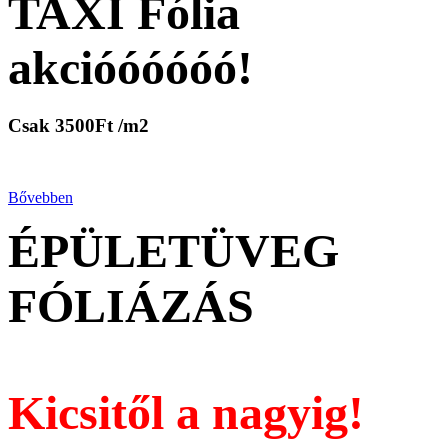
TAXI Fólia
akcióóóóóó!
Csak 3500Ft /m2
Bővebben
ÉPÜLETÜVEG
FÓLIÁZÁS
Kicsitől a nagyig!