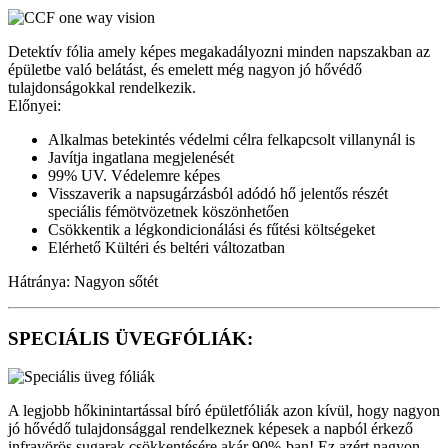
Detektív fólia amely képes megakadályozni minden napszakban az
épületbe való belátást, és emelett még nagyon jó hővédő
tulajdonságokkal rendelkezik.
Előnyei:
Alkalmas betekintés védelmi célra felkapcsolt villanynál is
Javítja ingatlana megjelenését
99% UV. Védelemre képes
Visszaverik a napsugárzásból adódó hő jelentős részét
speciális fémötvözetnek köszönhetően
Csökkentik a légkondicionálási és fűtési költségeket
Elérhető Kültéri és beltéri változatban
Hátránya: Nagyon sőtét
SPECIÁLIS ÜVEGFÓLIÁK:
A legjobb hőkinintartással bíró épületfóliák azon kívül, hogy nagyon
jó hővédő tulajdonsággal rendelkeznek képesek a napból érkező
infravörös sugarak csökkentésére akár 90%-ban! Ez azért nagyon