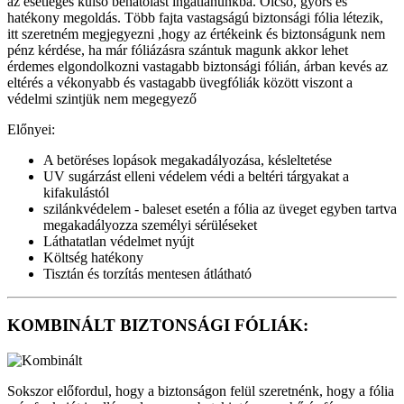
az esetleges külső behatolást ingatlanunkba. Olcsó, gyors és
hatékony megoldás. Több fajta vastagságú biztonsági fólia létezik,
itt szeretném megjegyezni ,hogy az értékeink és biztonságunk nem
pénz kérdése, ha már fóliázásra szántuk magunk akkor lehet
érdemes elgondolkozni vastagabb biztonsági fólián, árban kevés az
eltérés a vékonyabb és vastagabb üvegfóliák között viszont a
védelmi szintjük nem megegyező
Előnyei:
A betöréses lopások megakadályozása, késleltetése
UV sugárzást elleni védelem védi a beltéri tárgyakat a
kifakulástól
szilánkvédelem - baleset esetén a fólia az üveget egyben tartva
megakadályozza személyi sérüléseket
Láthatatlan védelmet nyújt
Költség hatékony
Tisztán és torzítás mentesen átlátható
KOMBINÁLT BIZTONSÁGI FÓLIÁK:
Sokszor előfordul, hogy a biztonságon felül szeretnénk, hogy a fólia