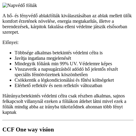
A hő- és fényvédő ablakfóliák kiválasztásában az ablak mellett ülők
komfort érzetének növelése, energia megtakarítás, illetve a
berendezések, kárpitok fakulása elleni védelme játszik elsősorban
szerepet.
Előnyei:
Többsége alkalmas betekintés védelmi célra is
Javítja ingatlana megjelenését
Mindegyik fóliánk min 99% UV. Védelemre képes
Visszaverik a napsugárzásból adódó hő jelentős részét
speciális fémötvözetnek köszönhetően
Csökkentik a légkondicionálási és fűtési költségeket
Elérhető reflektív és nem reflektív változatban
Hátránya:betekintés védelmi célra csak részben alkalmas, sajnos
felkapcsolt villanynál ezeken a fóliákon átlehet látni mivel ezek a
fóliák mindig abba az irányba tükröződnek ahonnan több fényt
kapnak
CCF One way vision