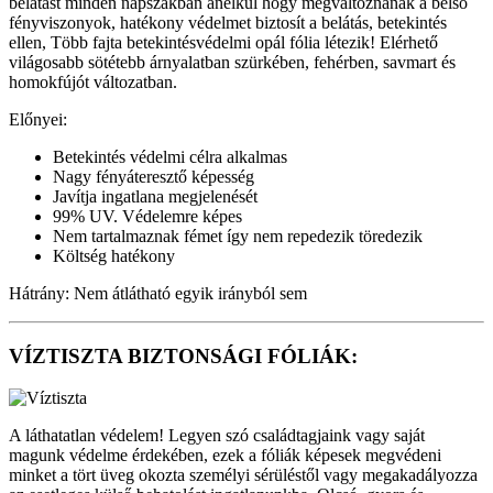
belátást minden napszakban anélkül hogy megváltoznának a belső
fényviszonyok, hatékony védelmet biztosít a belátás, betekintés
ellen, Több fajta betekintésvédelmi opál fólia létezik! Elérhető
világosabb sötétebb árnyalatban szürkében, fehérben, savmart és
homokfújót változatban.
Előnyei:
Betekintés védelmi célra alkalmas
Nagy fényáteresztő képesség
Javítja ingatlana megjelenését
99% UV. Védelemre képes
Nem tartalmaznak fémet így nem repedezik töredezik
Költség hatékony
Hátrány: Nem átlátható egyik irányból sem
VÍZTISZTA BIZTONSÁGI FÓLIÁK:
A láthatatlan védelem! Legyen szó családtagjaink vagy saját
magunk védelme érdekében, ezek a fóliák képesek megvédeni
minket a tört üveg okozta személyi sérüléstől vagy megakadályozza