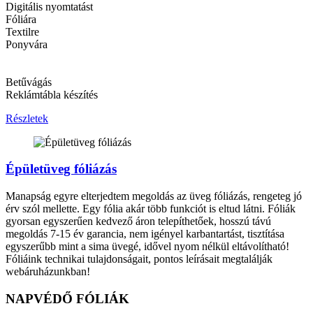
Digitális nyomtatást
Fóliára
Textilre
Ponyvára
Betűvágás
Reklámtábla készítés
Részletek
Épületüveg fóliázás
Manapság egyre elterjedtem megoldás az üveg fóliázás, rengeteg jó
érv szól mellette. Egy fólia akár több funkciót is eltud látni. Fóliák
gyorsan egyszerűen kedvező áron telepíthetőek, hosszú távú
megoldás 7-15 év garancia, nem igényel karbantartást, tisztítása
egyszerűbb mint a sima üvegé, idővel nyom nélkül eltávolítható!
Fóliáink technikai tulajdonságait, pontos leírásait megtalálják
webáruházunkban!
NAPVÉDŐ FÓLIÁK