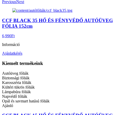
Previous
Next
CCF BLACK 35 HŐ ÉS FÉNYVÉDŐ AUTÓÜVEG
FÓLIA 152cm
6,990
Ft
Információ
Ajánlatkérés
Kiemelt termékeink
Autóüveg fóliák
Biztonsági fóliák
Karosszéria fóliák
Kültéri tükrös fóliák
Lámpabúra fóliák
Napvédő fóliák
Opál és savmart hatású fóliák
Ajánló