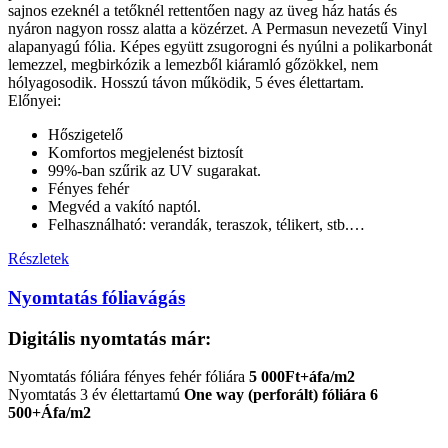
sajnos ezeknél a tetőknél rettentően nagy az üveg ház hatás és
nyáron nagyon rossz alatta a közérzet. A Permasun nevezetű Vinyl
alapanyagú fólia. Képes együtt zsugorogni és nyúlni a polikarbonát
lemezzel, megbirkózik a lemezből kiáramló gőzökkel, nem
hólyagosodik. Hosszú távon működik, 5 éves élettartam.
Előnyei:
Hőszigetelő
Komfortos megjelenést biztosít
99%-ban szűrik az UV sugarakat.
Fényes fehér
Megvéd a vakító naptól.
Felhasználható: verandák, teraszok, télikert, stb.…
Részletek
Nyomtatás fóliavágás
Digitális nyomtatás már:
Nyomtatás fóliára fényes fehér fóliára
5 000Ft+áfa/m2
Nyomtatás 3 év élettartamú
One way (perforált) fóliára
6
500+Áfa/m2