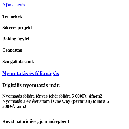
Ajánlatkérés
Termékek
Sikeres projekt
Boldog ügyfél
Csapattag
Szolgáltatásaink
Nyomtatás és fóliavágás
Digitális nyomtatás már:
Nyomtatás fóliára fényes fehér fóliára
5 000Ft+áfa/m2
Nyomtatás 3 év élettartamú
One way (perforált) fóliára
6
500+Áfa/m2
Rövid határidővel, jó minőségben!