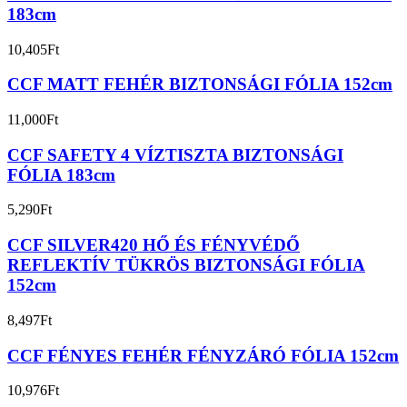
183cm
10,405
Ft
CCF MATT FEHÉR BIZTONSÁGI FÓLIA 152cm
11,000
Ft
CCF SAFETY 4 VÍZTISZTA BIZTONSÁGI
FÓLIA 183cm
5,290
Ft
CCF SILVER420 HŐ ÉS FÉNYVÉDŐ
REFLEKTÍV TÜKRÖS BIZTONSÁGI FÓLIA
152cm
8,497
Ft
CCF FÉNYES FEHÉR FÉNYZÁRÓ FÓLIA 152cm
10,976
Ft