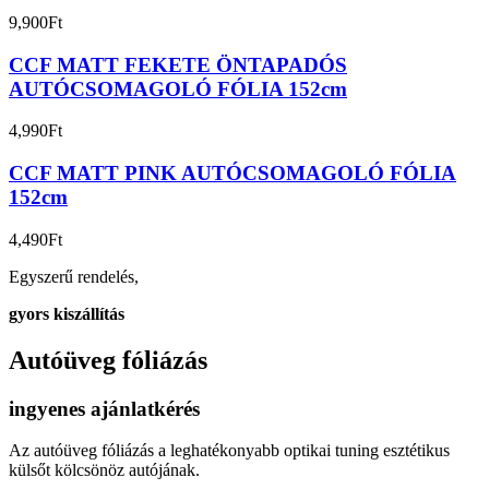
9,900
Ft
CCF MATT FEKETE ÖNTAPADÓS
AUTÓCSOMAGOLÓ FÓLIA 152cm
4,990
Ft
CCF MATT PINK AUTÓCSOMAGOLÓ FÓLIA
152cm
4,490
Ft
Egyszerű rendelés,
gyors kiszállítás
Autóüveg fóliázás
ingyenes ajánlatkérés
Az autóüveg fóliázás a leghatékonyabb optikai tuning esztétikus
külsőt kölcsönöz autójának.