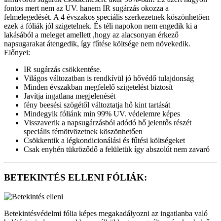
fontos mert nem az UV. hanem IR sugárzás okozza a
felmelegedését. A 4 évszakos speciális szerkezetnek köszönhetően
ezek a fóliák jól szigetelnek. És téli napokon nem engedik ki a
lakásából a meleget amellett ,hogy az alacsonyan érkező
napsugarakat átengedik, így fűtése költsége nem növekedik.
Előnyei:
IR sugárzás csökkentése.
Világos változatban is rendkívül jó hővédő tulajdonság
Minden évszakban megfelelő szigetelést biztosít
Javítja ingatlana megjelenését
fény beesési szögétől változtatja hő kint tartását
Mindegyik fóliánk min 99% UV. védelemre képes
Visszaverik a napsugárzásból adódó hő jelentős részét
speciális fémötvözetnek köszönhetően
Csökkentik a légkondicionálási és fűtési költségeket
Csak enyhén tükröződő a felületük így abszolút nem zavaró
BETEKINTÉS ELLENI FÓLIÁK:
Betekintésvédelmi fólia képes megakadályozni az ingatlanba való