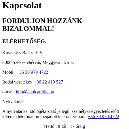
Kapcsolat
FORDULJON HOZZÁNK
BIZALOMMAL!
ELÉRHETŐSÉG:
Kovacsics Balázs E.V.
8000 Székesfehérvár, Meggyesi utca 12
Mobil :
+36 30 970 4722
Irodai vezetékes
+36 22 419 527
e-mail:
info@coolcatfolia.hu
Nyitvatartás :
A nyitvatartási idő tájékoztató jellegű, személyes egyeztetés előtt
kérem a telefonáljon megadott telefonszámon :
+36 30 970 4722
Hétfő : 8-tól - 17 óráig