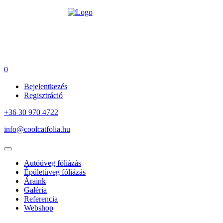
0
Bejelentkezés
Regisztráció
+36 30 970 4722
info@coolcatfolia.hu
Autóüveg fóliázás
Épületüveg fóliázás
Áraink
Galéria
Referencia
Webshop