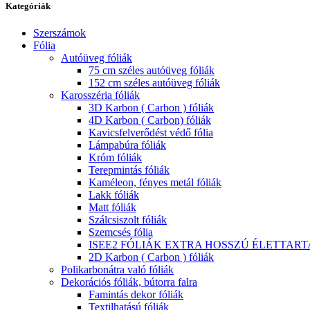
Kategóriák
Szerszámok
Fólia
Autóüveg fóliák
75 cm széles autóüveg fóliák
152 cm széles autóüveg fóliák
Karosszéria fóliák
3D Karbon ( Carbon ) fóliák
4D Karbon ( Carbon) fóliák
Kavicsfelverődést védő fólia
Lámpabúra fóliák
Króm fóliák
Terepmintás fóliák
Kaméleon, fényes metál fóliák
Lakk fóliák
Matt fóliák
Szálcsiszolt fóliák
Szemcsés fólia
ISEE2 FÓLIÁK EXTRA HOSSZÚ ÉLETTAR
2D Karbon ( Carbon ) fóliák
Polikarbonátra való fóliák
Dekorációs fóliák, bútorra falra
Famintás dekor fóliák
Textilhatású fóliák