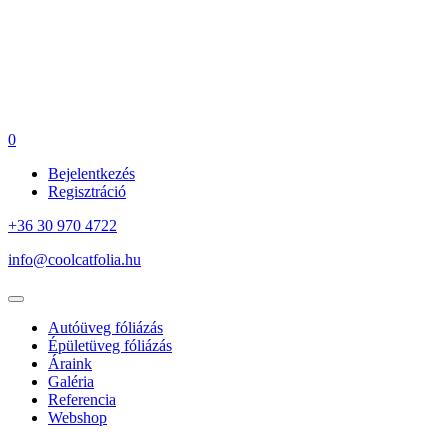
0
Bejelentkezés
Regisztráció
+36 30 970 4722
info@coolcatfolia.hu
Autóüveg fóliázás
Épületüveg fóliázás
Áraink
Galéria
Referencia
Webshop