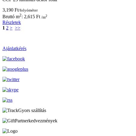
3,190 Ft
/folyóméter
2
2
Bruttó m
: 2,615 Ft
/m
Részletek
1
2
>
>>
Ajánlatkérés
Gyors szállítás
Partnerkedvezmények