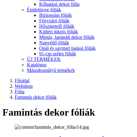
Kőhatású dekor fólia
Épületüveg fóliák
Biztonsági fóliák
Fényzáró fóliák
Hőszigetelő fóliák
Kültéri tükrös fóliák
Mintás, laminált dekor fóliák
Napvédő fóliák
Opál és savmart hatású fóliák
91-cm széles fóliák
ÚJ TERMÉKEK
Katalógus
Másodosztályú termékek
Főoldal
Webshop
Fólia
Famintás dekor fóliák
Famintás dekor fóliák