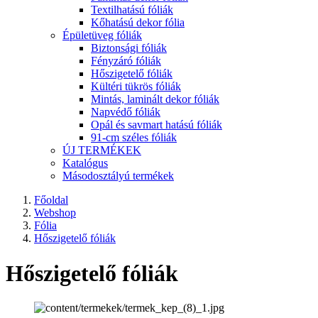
Textilhatású fóliák
Kőhatású dekor fólia
Épületüveg fóliák
Biztonsági fóliák
Fényzáró fóliák
Hőszigetelő fóliák
Kültéri tükrös fóliák
Mintás, laminált dekor fóliák
Napvédő fóliák
Opál és savmart hatású fóliák
91-cm széles fóliák
ÚJ TERMÉKEK
Katalógus
Másodosztályú termékek
Főoldal
Webshop
Fólia
Hőszigetelő fóliák
Hőszigetelő fóliák