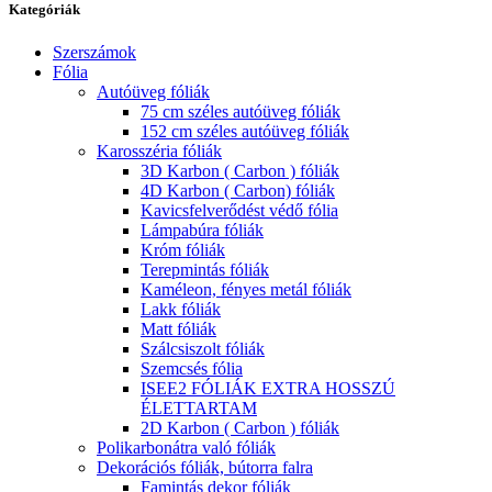
Kategóriák
Szerszámok
Fólia
Autóüveg fóliák
75 cm széles autóüveg fóliák
152 cm széles autóüveg fóliák
Karosszéria fóliák
3D Karbon ( Carbon ) fóliák
4D Karbon ( Carbon) fóliák
Kavicsfelverődést védő fólia
Lámpabúra fóliák
Króm fóliák
Terepmintás fóliák
Kaméleon, fényes metál fóliák
Lakk fóliák
Matt fóliák
Szálcsiszolt fóliák
Szemcsés fólia
ISEE2 FÓLIÁK EXTRA HOSSZÚ
ÉLETTARTAM
2D Karbon ( Carbon ) fóliák
Polikarbonátra való fóliák
Dekorációs fóliák, bútorra falra
Famintás dekor fóliák