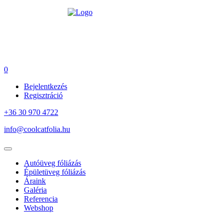
0
Bejelentkezés
Regisztráció
+36 30 970 4722
info@coolcatfolia.hu
Autóüveg fóliázás
Épületüveg fóliázás
Áraink
Galéria
Referencia
Webshop