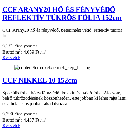
CCF ARANY20 HŐ ÉS FÉNYVÉDŐ
REFLEKTÍV TÜKRÖS FÓLIA 152cm
CCF Arany20 hő és fényvédő, betekintést védő, reflektív tükrös
fólia
6,171 Ft
/folyóméter
2
2
Bruttó m
: 4,059 Ft
/m
Részletek
CCF NIKKEL 10 152cm
Speciális fólia, hő és fényvédő, betekintést védő fólia. Alacsony
belső tükröződésének köszönhetően, este jobban ki lehet rajta látni
és a belátást is jobban akadályozza.
6,790 Ft
/folyóméter
2
2
Bruttó m
: 4,437 Ft
/m
Részletek