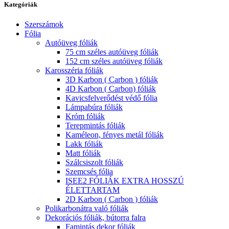
Kategóriák
Szerszámok
Fólia
Autóüveg fóliák
75 cm széles autóüveg fóliák
152 cm széles autóüveg fóliák
Karosszéria fóliák
3D Karbon ( Carbon ) fóliák
4D Karbon ( Carbon) fóliák
Kavicsfelverődést védő fólia
Lámpabúra fóliák
Króm fóliák
Terepmintás fóliák
Kaméleon, fényes metál fóliák
Lakk fóliák
Matt fóliák
Szálcsiszolt fóliák
Szemcsés fólia
ISEE2 FÓLIÁK EXTRA HOSSZÚ
ÉLETTARTAM
2D Karbon ( Carbon ) fóliák
Polikarbonátra való fóliák
Dekorációs fóliák, bútorra falra
Famintás dekor fóliák