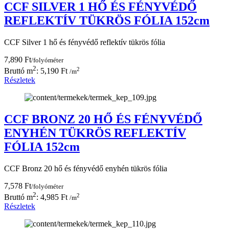
CCF SILVER 1 HŐ ÉS FÉNYVÉDŐ
REFLEKTÍV TÜKRÖS FÓLIA 152cm
CCF Silver 1 hő és fényvédő reflektív tükrös fólia
7,890 Ft
/folyóméter
2
2
Bruttó m
: 5,190 Ft
/m
Részletek
CCF BRONZ 20 HŐ ÉS FÉNYVÉDŐ
ENYHÉN TÜKRÖS REFLEKTÍV
FÓLIA 152cm
CCF Bronz 20 hő és fényvédő enyhén tükrös fólia
7,578 Ft
/folyóméter
2
2
Bruttó m
: 4,985 Ft
/m
Részletek