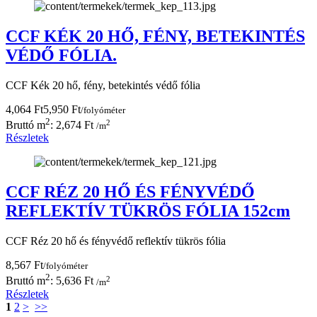
CCF KÉK 20 HŐ, FÉNY, BETEKINTÉS
VÉDŐ FÓLIA.
CCF Kék 20 hő, fény, betekintés védő fólia
4,064 Ft
5,950 Ft
/folyóméter
2
2
Bruttó m
: 2,674 Ft
/m
Részletek
CCF RÉZ 20 HŐ ÉS FÉNYVÉDŐ
REFLEKTÍV TÜKRÖS FÓLIA 152cm
CCF Réz 20 hő és fényvédő reflektív tükrös fólia
8,567 Ft
/folyóméter
2
2
Bruttó m
: 5,636 Ft
/m
Részletek
1
2
>
>>