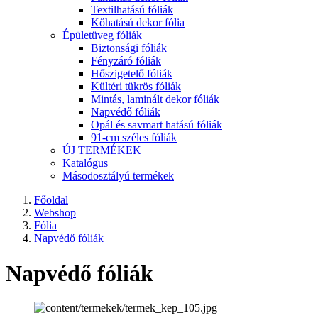
Textilhatású fóliák
Kőhatású dekor fólia
Épületüveg fóliák
Biztonsági fóliák
Fényzáró fóliák
Hőszigetelő fóliák
Kültéri tükrös fóliák
Mintás, laminált dekor fóliák
Napvédő fóliák
Opál és savmart hatású fóliák
91-cm széles fóliák
ÚJ TERMÉKEK
Katalógus
Másodosztályú termékek
Főoldal
Webshop
Fólia
Napvédő fóliák
Napvédő fóliák