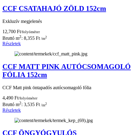
CCF CSATAHAJÓ ZÖLD 152cm
Exkluzív megjelenés
12,700 Ft
/folyóméter
2
2
Bruttó m
: 8,355 Ft
/m
Részletek
CCF MATT PINK AUTÓCSOMAGOLÓ
FÓLIA 152cm
CCF Matt pink öntapadós autócsomagoló fólia
4,490 Ft
/folyóméter
2
2
Bruttó m
: 3,535 Ft
/m
Részletek
CCF ÖNGYÓGYULÓS