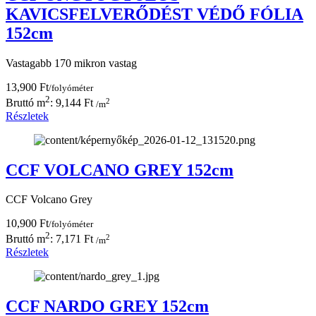
KAVICSFELVERŐDÉST VÉDŐ FÓLIA
152cm
Vastagabb 170 mikron vastag
13,900 Ft
/folyóméter
2
2
Bruttó m
: 9,144 Ft
/m
Részletek
CCF VOLCANO GREY 152cm
CCF Volcano Grey
10,900 Ft
/folyóméter
2
2
Bruttó m
: 7,171 Ft
/m
Részletek
CCF NARDO GREY 152cm