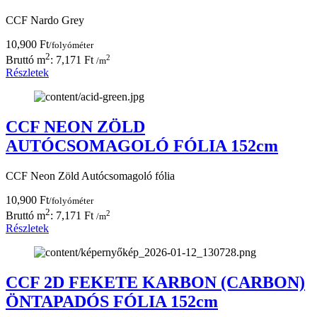
CCF Nardo Grey
10,900 Ft
/folyóméter
2
2
Bruttó m
: 7,171 Ft
/m
Részletek
CCF NEON ZÖLD
AUTÓCSOMAGOLÓ FÓLIA 152cm
CCF Neon Zöld Autócsomagoló fólia
10,900 Ft
/folyóméter
2
2
Bruttó m
: 7,171 Ft
/m
Részletek
CCF 2D FEKETE KARBON (CARBON)
ÖNTAPADÓS FÓLIA 152cm