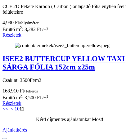
CCF 2D Fekete Karbon ( Carbon ) öntapadó fólia enyhén ívelt
felületekre
4,990 Ft
/folyóméter
2
2
Bruttó m
: 3,282 Ft
/m
Részletek
ISEE2 BUTTERCUP YELLOW TAXI
SÁRGA FÓLIA 152cm x25m
Csak nt. 3500Ft/m2
168,910 Ft
/Tekercs
2
2
Bruttó m
: 3,500 Ft
/m
Részletek
<<
<
10
11
Kérd díjmentes ajánlatunkat Most!
Ajánlatkérés