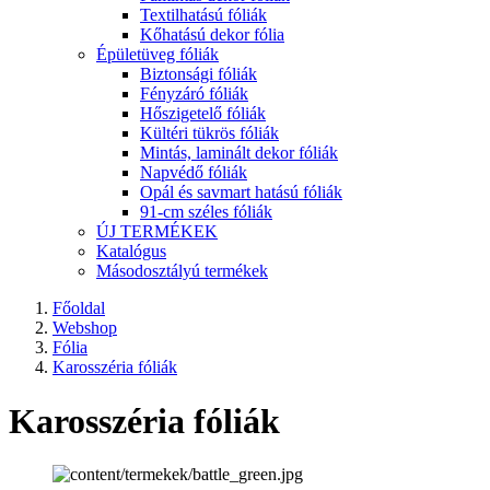
Textilhatású fóliák
Kőhatású dekor fólia
Épületüveg fóliák
Biztonsági fóliák
Fényzáró fóliák
Hőszigetelő fóliák
Kültéri tükrös fóliák
Mintás, laminált dekor fóliák
Napvédő fóliák
Opál és savmart hatású fóliák
91-cm széles fóliák
ÚJ TERMÉKEK
Katalógus
Másodosztályú termékek
Főoldal
Webshop
Fólia
Karosszéria fóliák
Karosszéria fóliák