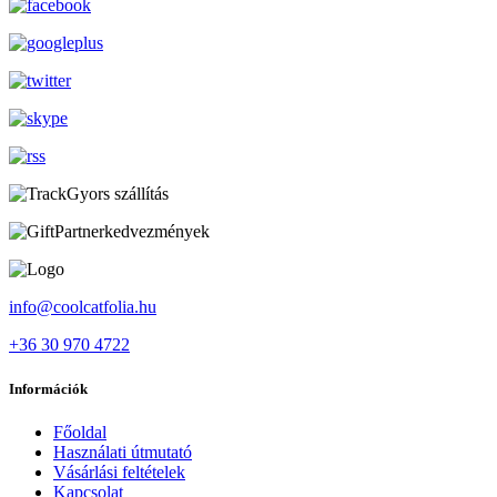
Gyors szállítás
Partnerkedvezmények
info@coolcatfolia.hu
+36 30 970 4722
Információk
Főoldal
Használati útmutató
Vásárlási feltételek
Kapcsolat