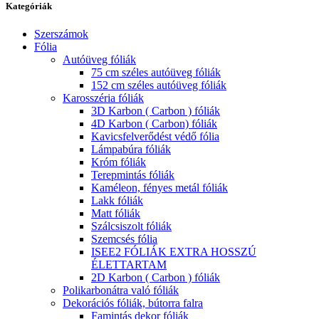
Kategóriák
Szerszámok
Fólia
Autóüveg fóliák
75 cm széles autóüveg fóliák
152 cm széles autóüveg fóliák
Karosszéria fóliák
3D Karbon ( Carbon ) fóliák
4D Karbon ( Carbon) fóliák
Kavicsfelverődést védő fólia
Lámpabúra fóliák
Króm fóliák
Terepmintás fóliák
Kaméleon, fényes metál fóliák
Lakk fóliák
Matt fóliák
Szálcsiszolt fóliák
Szemcsés fólia
ISEE2 FÓLIÁK EXTRA HOSSZÚ
ÉLETTARTAM
2D Karbon ( Carbon ) fóliák
Polikarbonátra való fóliák
Dekorációs fóliák, bútorra falra
Famintás dekor fóliák