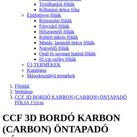
Textilhatású fóliák
Kőhatású dekor fólia
Épületüveg fóliák
Biztonsági fóliák
Fényzáró fóliák
Hőszigetelő fóliák
Kültéri tükrös fóliák
Mintás, laminált dekor fóliák
Napvédő fóliák
Opál és savmart hatású fóliák
91-cm széles fóliák
ÚJ TERMÉKEK
Katalógus
Másodosztályú termékek
Főoldal
Webshop
CCF 3D BORDÓ KARBON (CARBON) ÖNTAPADÓ
FÓLIA 152cm
CCF 3D BORDÓ KARBON
(CARBON) ÖNTAPADÓ