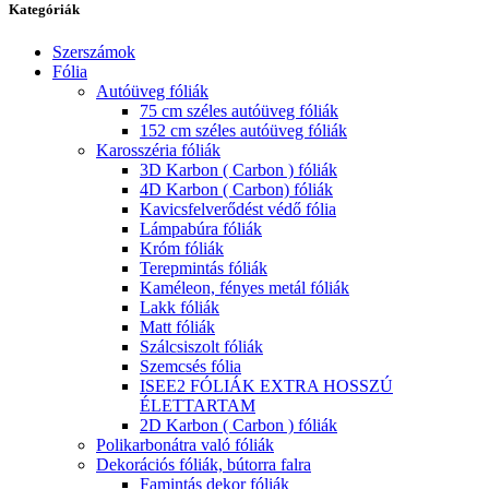
Kategóriák
Szerszámok
Fólia
Autóüveg fóliák
75 cm széles autóüveg fóliák
152 cm széles autóüveg fóliák
Karosszéria fóliák
3D Karbon ( Carbon ) fóliák
4D Karbon ( Carbon) fóliák
Kavicsfelverődést védő fólia
Lámpabúra fóliák
Króm fóliák
Terepmintás fóliák
Kaméleon, fényes metál fóliák
Lakk fóliák
Matt fóliák
Szálcsiszolt fóliák
Szemcsés fólia
ISEE2 FÓLIÁK EXTRA HOSSZÚ
ÉLETTARTAM
2D Karbon ( Carbon ) fóliák
Polikarbonátra való fóliák
Dekorációs fóliák, bútorra falra
Famintás dekor fóliák