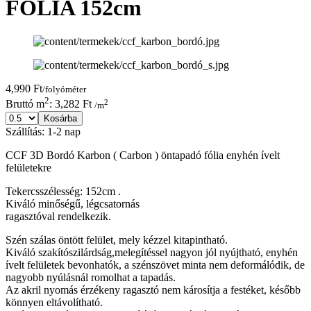
FÓLIA 152cm
4,990 Ft
/folyóméter
2
2
Bruttó m
: 3,282 Ft
/m
Kosárba
Szállítás: 1-2 nap
CCF 3D Bordó Karbon ( Carbon ) öntapadó fólia enyhén ívelt
felületekre
Tekercsszélesség: 152cm .
Kiváló minőségű, légcsatornás
ragasztóval rendelkezik.
Szén szálas öntött felület, mely kézzel kitapintható.
Kiváló szakítószilárdság,melegítéssel nagyon jól nyújtható, enyhén
ívelt felületek bevonhatók, a szénszövet minta nem deformálódik, de
nagyobb nyúlásnál romolhat a tapadás.
Az akril nyomás érzékeny ragasztó nem károsítja a festéket, később
könnyen eltávolítható.