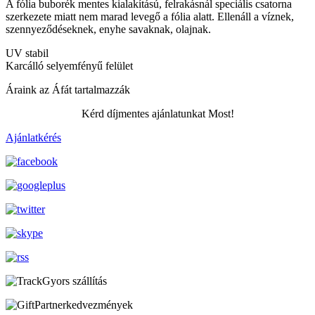
A fólia buborék mentes kialakítású, felrakásnál speciális csatorna
szerkezete miatt nem marad levegő a fólia alatt. Ellenáll a víznek,
szennyeződéseknek, enyhe savaknak, olajnak.
UV stabil
Karcálló selyemfényű felület
Áraink az Áfát tartalmazzák
Kérd díjmentes ajánlatunkat Most!
Ajánlatkérés
Gyors szállítás
Partnerkedvezmények