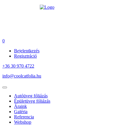
0
Bejelentkezés
Regisztráció
+36 30 970 4722
info@coolcatfolia.hu
Autóüveg fóliázás
Épületüveg fóliázás
Áraink
Galéria
Referencia
Webshop