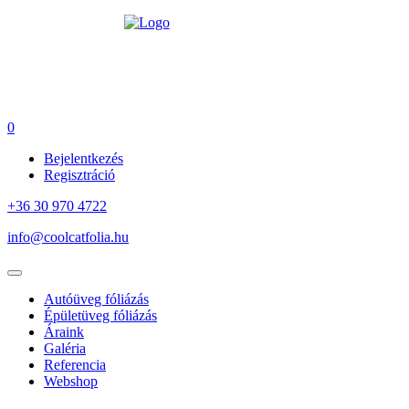
0
Bejelentkezés
Regisztráció
+36 30 970 4722
info@coolcatfolia.hu
Autóüveg fóliázás
Épületüveg fóliázás
Áraink
Galéria
Referencia
Webshop