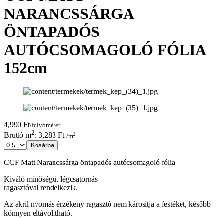
NARANCSSÁRGA
ÖNTAPADÓS
AUTÓCSOMAGOLÓ FÓLIA
152cm
4,990 Ft
/folyóméter
2
2
Bruttó m
: 3,283 Ft
/m
Kosárba
CCF Matt Narancssárga öntapadós autócsomagoló fólia
Kiváló minőségű, légcsatornás
ragasztóval rendelkezik.
Az akril nyomás érzékeny ragasztó nem károsítja a festéket, később
könnyen eltávolítható.