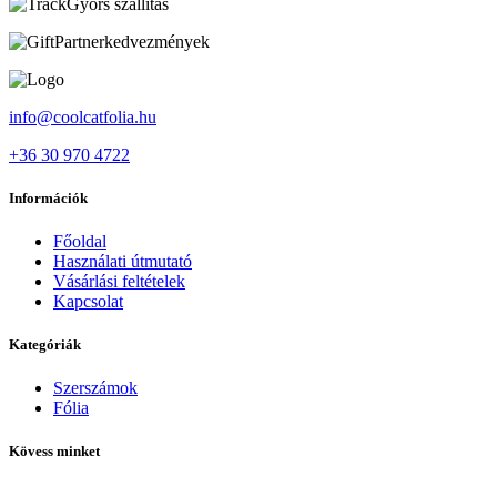
Gyors szállítás
Partnerkedvezmények
info@coolcatfolia.hu
+36 30 970 4722
Információk
Főoldal
Használati útmutató
Vásárlási feltételek
Kapcsolat
Kategóriák
Szerszámok
Fólia
Kövess minket