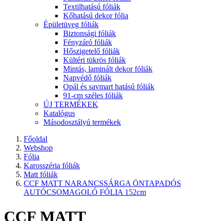
Textilhatású fóliák
Kőhatású dekor fólia
Épületüveg fóliák
Biztonsági fóliák
Fényzáró fóliák
Hőszigetelő fóliák
Kültéri tükrös fóliák
Mintás, laminált dekor fóliák
Napvédő fóliák
Opál és savmart hatású fóliák
91-cm széles fóliák
ÚJ TERMÉKEK
Katalógus
Másodosztályú termékek
Főoldal
Webshop
Fólia
Karosszéria fóliák
Matt fóliák
CCF MATT NARANCSSÁRGA ÖNTAPADÓS
AUTÓCSOMAGOLÓ FÓLIA 152cm
CCF MATT