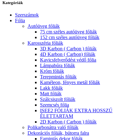
Kategóriák
Szerszámok
Fólia
Autóüveg fóliák
75 cm széles autóüveg fóliák
152 cm széles autóüveg fóliák
Karosszéria fóliák
3D Karbon ( Carbon ) fóliák
4D Karbon ( Carbon) fóliák
Kavicsfelverődést védő fólia
Lámpabúra fóliák
Króm fóliák
Terepmintás fóliák
Kaméleon, fényes metál fóliák
Lakk fóliák
Matt fóliák
Szálcsiszolt fóliák
Szemcsés fólia
ISEE2 FÓLIÁK EXTRA HOSSZÚ
ÉLETTARTAM
2D Karbon ( Carbon ) fóliák
Polikarbonátra való fóliák
Dekorációs fóliák, bútorra falra
Famintás dekor fóliák